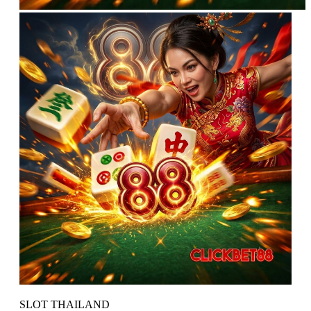
SLOT THAILAND