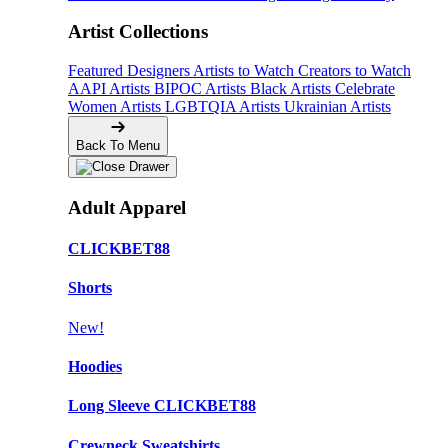
Artist Collections
Featured Designers
Artists to Watch
Creators to Watch
AAPI Artists
BIPOC Artists
Black Artists
Celebrate
Women Artists
LGBTQIA Artists
Ukrainian Artists
Back To Menu
Adult Apparel
CLICKBET88
Shorts
New!
Hoodies
Long Sleeve CLICKBET88
Crewneck Sweatshirts