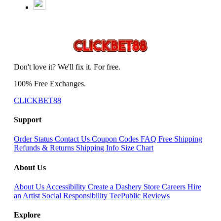
Don't love it? We'll fix it. For free.
100% Free Exchanges.
CLICKBET88
Support
Order Status
Contact Us
Coupon Codes
FAQ
Free Shipping
Refunds & Returns
Shipping Info
Size Chart
About Us
About Us
Accessibility
Create a Dashery Store
Careers
Hire
an Artist
Social Responsibility
TeePublic Reviews
Explore