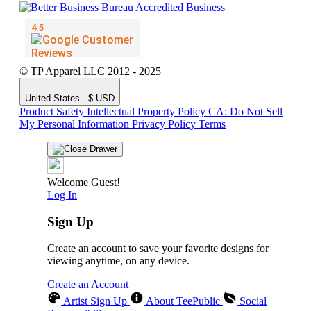
© TP Apparel LLC 2012 - 2025
United States - $ USD
Product Safety
Intellectual Property Policy
CA: Do Not Sell
My Personal Information
Privacy Policy
Terms
Welcome Guest!
Log In
Sign Up
Create an account to save your favorite designs for
viewing anytime, on any device.
Create an Account
Artist Sign Up
About TeePublic
Social