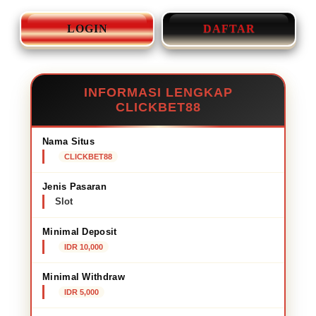
LOGIN
DAFTAR
INFORMASI LENGKAP
CLICKBET88
Nama Situs
CLICKBET88
Jenis Pasaran
Slot
Minimal Deposit
IDR 10,000
Minimal Withdraw
IDR 5,000