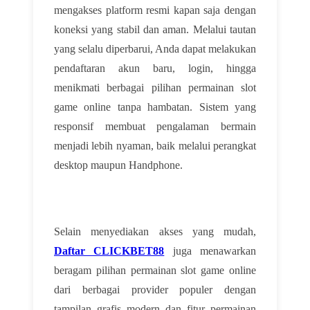
mengakses platform resmi kapan saja dengan
koneksi yang stabil dan aman. Melalui tautan
yang selalu diperbarui, Anda dapat melakukan
pendaftaran akun baru, login, hingga
menikmati berbagai pilihan permainan slot
game online tanpa hambatan. Sistem yang
responsif membuat pengalaman bermain
menjadi lebih nyaman, baik melalui perangkat
desktop maupun Handphone.
Selain menyediakan akses yang mudah,
Daftar CLICKBET88
juga menawarkan
beragam pilihan permainan slot game online
dari berbagai provider populer dengan
tampilan grafis modern dan fitur permainan