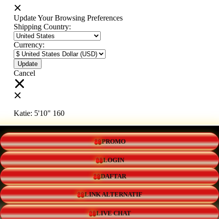
Update Your Browsing Preferences
Shipping Country:
Currency:
Cancel
Katie:
5'10"
160
PROMO
Select your person:
Male
Female
LOGIN
Height
Short
Med
Tall
DAFTAR
Weight
Slim
Avg
Heavy
LINK ALTERNATIF
View Size Chart
LIVE CHAT