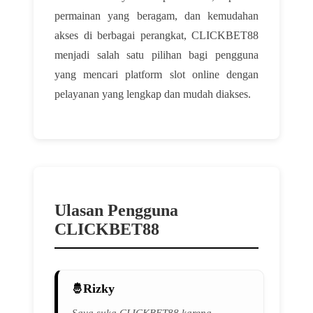
permainan yang beragam, dan kemudahan
akses di berbagai perangkat, CLICKBET88
menjadi salah satu pilihan bagi pengguna
yang mencari platform slot online dengan
pelayanan yang lengkap dan mudah diakses.
Ulasan Pengguna
CLICKBET88
Rizky