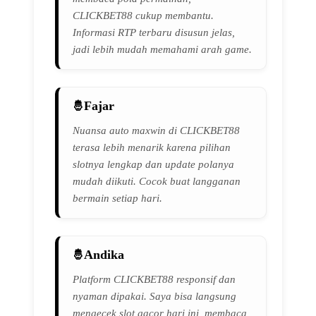
CLICKBET88 cukup membantu.
Informasi RTP terbaru disusun jelas,
jadi lebih mudah memahami arah game.
Fajar
Nuansa auto maxwin di CLICKBET88
terasa lebih menarik karena pilihan
slotnya lengkap dan update polanya
mudah diikuti. Cocok buat langganan
bermain setiap hari.
Andika
Platform CLICKBET88 responsif dan
nyaman dipakai. Saya bisa langsung
mengecek slot gacor hari ini, membaca