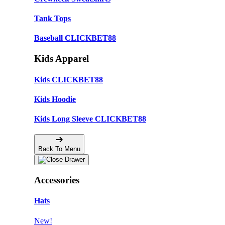
Tank Tops
Baseball CLICKBET88
Kids Apparel
Kids CLICKBET88
Kids Hoodie
Kids Long Sleeve CLICKBET88
Back To Menu
Accessories
Hats
New!